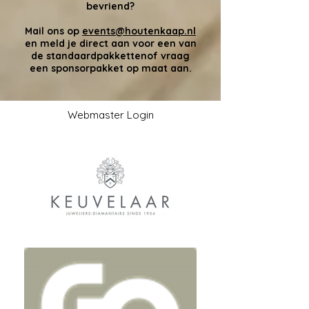
bevriend?
Mail ons op
events@houtenkaap.nl
en meld je direct aan voor een van
de standaardpakkettenof vraag
een sponsorpakket op maat aan.
Webmaster Login