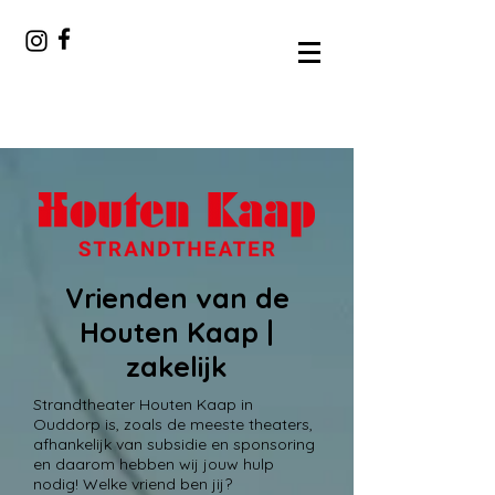
Vrienden van de
Houten Kaap |
zakelijk
Strandtheater Houten Kaap in
Ouddorp is, zoals de meeste theaters,
afhankelijk van subsidie en sponsoring
en daarom hebben wij jouw hulp
nodig! Welke vriend ben jij?