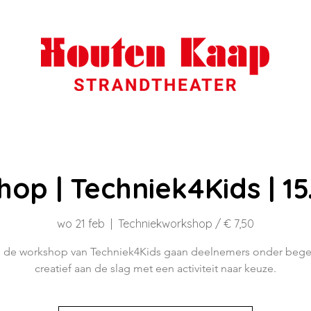
op | Techniek4Kids | 15
wo 21 feb
  |  
Techniekworkshop / € 7,50
s de workshop van Techniek4Kids gaan deelnemers onder bege
creatief aan de slag met een activiteit naar keuze.