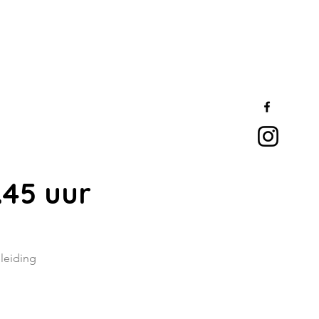
.45 uur
leiding