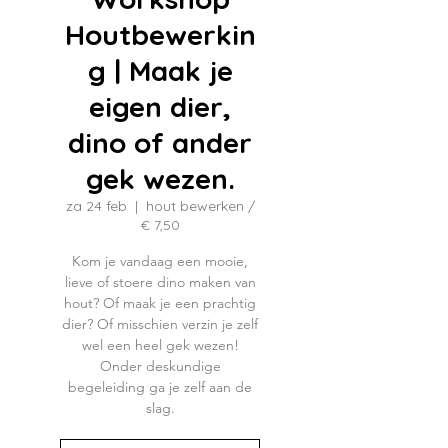
Houtbewerkin
g | Maak je
eigen dier,
dino of ander
gek wezen.
za 24 feb
  |  
hout bewerken /
€ 7,50
Kom je vandaag een mooie,
lieve of stoere dino maken van
hout? Of maak je een prachtig
dier? Of misschien verzin je zelf
wel een heel gek wezen!
Onder deskundige
begeleiding ga je zelf aan de
slag.