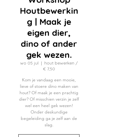
Houtbewerkin
g | Maak je
eigen dier,
dino of ander
gek wezen.
wo 05 jul
  |  
hout bewerken /
€ 7,50
Kom je vandaag een mooie,
lieve of stoere dino maken van
hout? Of maak je een prachtig
dier? Of misschien verzin je zelf
wel een heel gek wezen!
Onder deskundige
begeleiding ga je zelf aan de
slag.