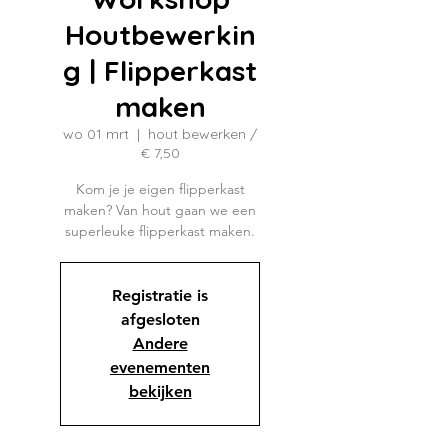
Houtbewerkin
g | Flipperkast
maken
wo 01 mrt
  |  
hout bewerken /
€ 7,50
Kom je je eigen flipperkast
maken? Van hout gaan we een
superleuke flipperkast maken.
Registratie is
afgesloten
Andere
evenementen
bekijken