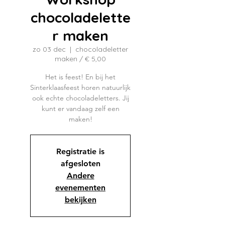
chocoladelette
r maken
zo 03 dec
  |  
chocoladeletter
maken / € 5,00
Het is feest! En bij het
Sinterklaasfeest horen natuurlijk
ook echte chocoladeletters. Jij
kunt er vandaag zelf een
maken!
Registratie is
afgesloten
Andere
evenementen
bekijken