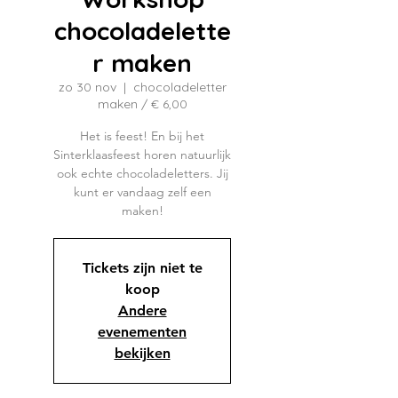
chocoladelette
r maken
zo 30 nov
  |  
chocoladeletter
maken / € 6,00
Het is feest! En bij het
Sinterklaasfeest horen natuurlijk
ook echte chocoladeletters. Jij
kunt er vandaag zelf een
maken!
Tickets zijn niet te
koop
Andere
evenementen
bekijken