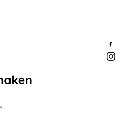
maken
te