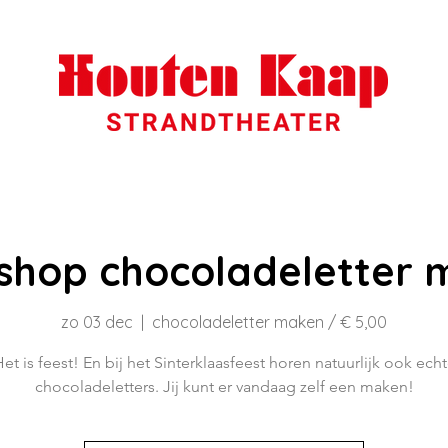
shop chocoladeletter 
zo 03 dec
  |  
chocoladeletter maken / € 5,00
et is feest! En bij het Sinterklaasfeest horen natuurlijk ook ech
chocoladeletters. Jij kunt er vandaag zelf een maken!