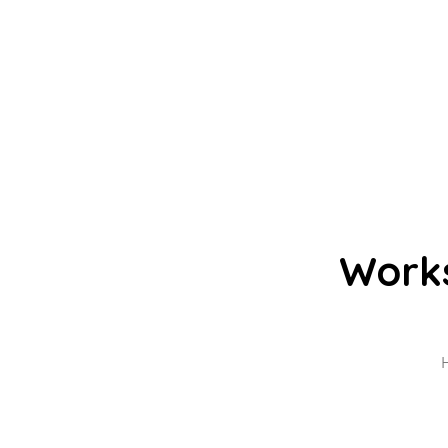
Work
H