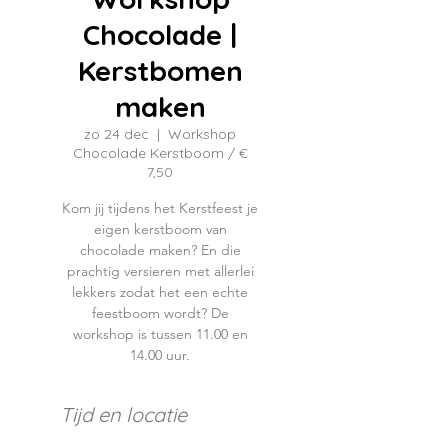
Chocolade |
Kerstbomen
maken
zo 24 dec
  |  
Workshop
Chocolade Kerstboom / €
7,50
Kom jij tijdens het Kerstfeest je
eigen kerstboom van
chocolade maken? En die
prachtig versieren met allerlei
lekkers zodat het een echte
feestboom wordt? De
workshop is tussen 11.00 en
14.00 uur.
Tijd en locatie