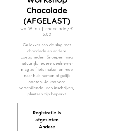
Chocolade
(AFGELAST)
wo 05 jan
  |  
chocolade / €
5.00
Ga lekker aan de slag met
chocolade en andere
zoetigheden. Snoepen mag
natuurlijk. Iedere deelnemer
mag zelf iets maken en mee
naar huis nemen of gelijk
opeten. Je kan voor
verschillende uren inschrijven,
plaatsen zijn beperkt
Registratie is
afgesloten
Andere