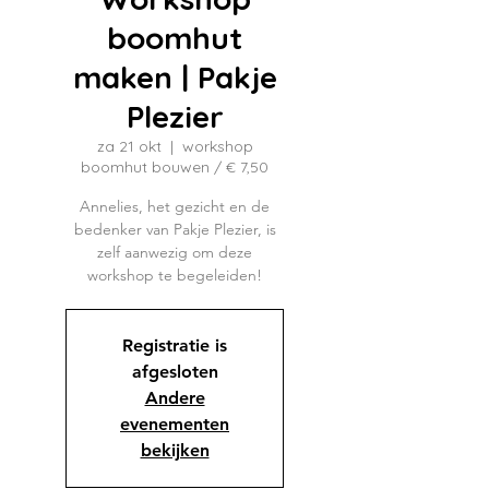
boomhut
maken | Pakje
Plezier
za 21 okt
  |  
workshop
boomhut bouwen / € 7,50
Annelies, het gezicht en de
bedenker van Pakje Plezier, is
zelf aanwezig om deze
workshop te begeleiden!
Registratie is
afgesloten
Andere
evenementen
bekijken