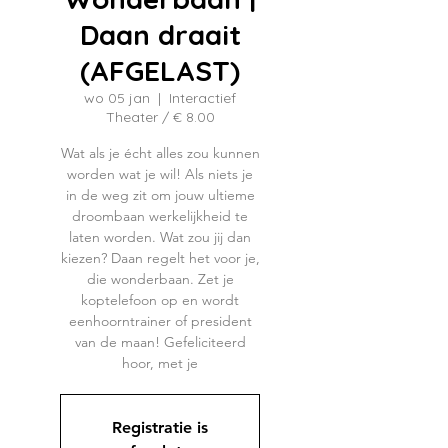
Daan draait
(AFGELAST)
wo 05 jan
  |  
Interactief
Theater / € 8.00
Wat als je écht alles zou kunnen
worden wat je wil! Als niets je
in de weg zit om jouw ultieme
droombaan werkelijkheid te
laten worden. Wat zou jij dan
kiezen? Daan regelt het voor je,
die wonderbaan. Zet je
koptelefoon op en wordt
eenhoorntrainer of president
van de maan! Gefeliciteerd
hoor, met je
Registratie is