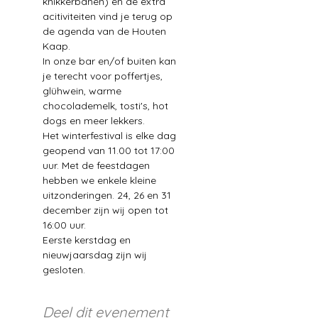
knikkerbanen) en de extra 
acitiviteiten vind je terug op 
de agenda van de Houten 
Kaap.
In onze bar en/of buiten kan 
je terecht voor poffertjes, 
glühwein, warme 
chocolademelk, tosti's, hot 
dogs en meer lekkers. 
Het winterfestival is elke dag 
geopend van 11.00 tot 17:00 
uur. Met de feestdagen 
hebben we enkele kleine 
uitzonderingen. 24, 26 en 31 
december zijn wij open tot 
16:00 uur. 
Eerste kerstdag en 
nieuwjaarsdag zijn wij 
gesloten.  
Deel dit evenement