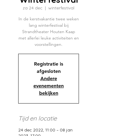
za 24 dec
  |  
winterfestival
In de kerstvakantie twee weken
lang winterfestival bij
Strandtheater Houten Kaap
met allerlei leuke activiteiten en
voorstellingen.
Registratie is
afgesloten
Andere
evenementen
bekijken
Tijd en locatie
24 dec 2022, 11:00 – 08 jan
2023, 17:00