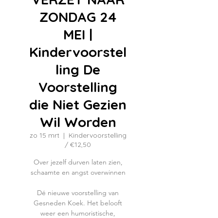
ZONDAG 24
MEI |
Kindervoorstel
ling De
Voorstelling
die Niet Gezien
Wil Worden
zo 15 mrt
  |  
Kindervoorstelling
/ €12,50
Over jezelf durven laten zien,
schaamte en angst overwinnen
Dé nieuwe voorstelling van
Gesneden Koek. Het belooft
weer een humoristische,