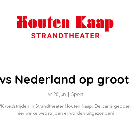
 vs Nederland op groot
vr 26 jun
  |  
Sport
K wedstrijden in Strandtheater Houten Kaap. De bar is geopen
hier welke wedstrijden er worden uitgezonden!