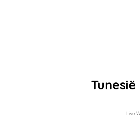
Tunesië
Live W