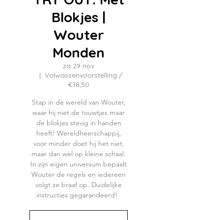
Blokjes |
Wouter
Monden
za 29 nov
  |  
Volwassenvoorstelling /
€18,50
Stap in de wereld van Wouter,
waar hij niet de touwtjes maar
de blokjes stevig in handen
heeft! Wereldheerschappij,
voor minder doet hij het niet,
maar dan wel op kleine schaal.
In zijn eigen universum bepaalt
Wouter de regels en iedereen
volgt ze braaf op. Duidelijke
instructies gegarandeerd!