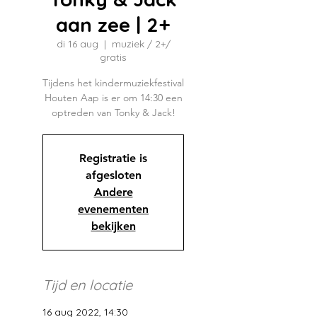
aan zee | 2+
di 16 aug
  |  
muziek / 2+/
gratis
Tijdens het kindermuziekfestival
Houten Aap is er om 14:30 een
optreden van Tonky & Jack!
Registratie is
afgesloten
Andere
evenementen
bekijken
Tijd en locatie
16 aug 2022, 14:30