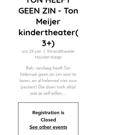
GEEN ZIN - Ton
Meijer
kindertheater(
3+)
wo 29 jan
  |  
Strandtheater
Houten Kaap
Bah, vandaag heeft Ton
helemaal geen zin om voor te
lezen, en al helemaal niet voor
peuters! Die doen toch altijd
wat ze zelf willen…
Registration is
Closed
See other events