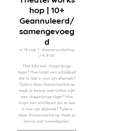
hop | 10+
Geannuleerd/
samengevoeg
d
vr 19 mei
  |  
theaterworkshop
/ € 8.50
Hoe kijkt een chagerijnige
tijger? Hoe loopt een schildpad
die te laat is voor zijn afspraak?
Tijdens deze theaterworkshop
maak je kennis met toHoe kijkt
een chagerijnige tijger? Hoe
loopt een schildpad die te laat
is voor zijn afspraak? Tijdens
deze theaterworkshop maak je
kennis met toneelspelen.