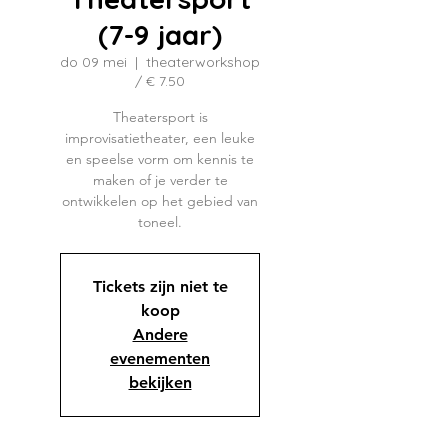
(7-9 jaar)
do 09 mei
  |  
theaterworkshop
/ € 7.50
Theatersport is
improvisatietheater, een leuke
en speelse vorm om kennis te
maken of je verder te
ontwikkelen op het gebied van
toneel.
Tickets zijn niet te
koop
Andere
evenementen
bekijken