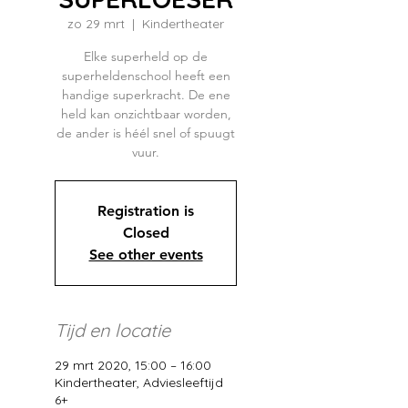
zo 29 mrt
  |  
Kindertheater
Elke superheld op de
superheldenschool heeft een
handige superkracht. De ene
held kan onzichtbaar worden,
de ander is héél snel of spuugt
vuur.
Registration is
Closed
See other events
Tijd en locatie
29 mrt 2020, 15:00 – 16:00
Kindertheater, Adviesleeftijd
6+