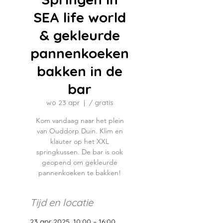
SEA life world
& gekleurde
pannenkoeken
bakken in de
bar
wo 23 apr
  |  
/ gratis
Kom vandaag naar het plein
van Ouddorp Duin. Klim en
klauter op het XXL
springkussen. De bar is ook
geopend om gekleurde
pannenkoeken te bakken!
Tijd en locatie
23 apr 2025, 10:00 – 16:00