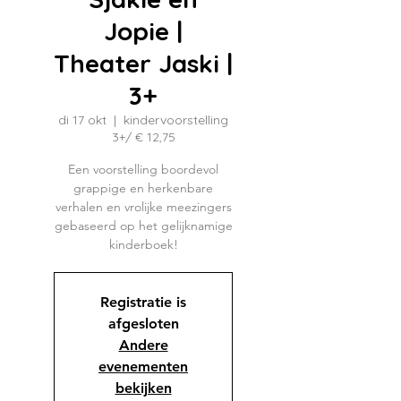
Jopie |
Theater Jaski |
3+
di 17 okt
  |  
kindervoorstelling
3+/ € 12,75
Een voorstelling boordevol
grappige en herkenbare
verhalen en vrolijke meezingers
gebaseerd op het gelijknamige
kinderboek!
Registratie is
afgesloten
Andere
evenementen
bekijken