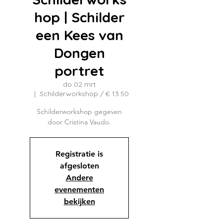
hop | Schilder
een Kees van
Dongen
portret
do 02 mrt
  |  
Schilderworkshop / € 13.50
Schilderworkshop gegeven
door Cristina Vaudo.
Registratie is
afgesloten
Andere
evenementen
bekijken