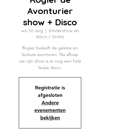
Avonturier
show + Disco
wo 10 aug
  |  
Kindershow en
disco / Gratis
Rogier beleeft de gekste en
leukste avonturen. Na afloop
van zijn show is er nog een hele
leuke disco.
Registratie is
afgesloten
Andere
evenementen
bekijken