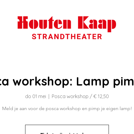
ca workshop: Lamp pim
do 01 mei
  |  
Posca workshop / € 12,50
Meld je aan voor de posca workshop en pimp je eigen lamp!