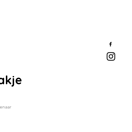
akje
tenaar