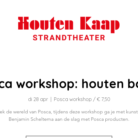
ca workshop: houten b
di 28 apr
  |  
Posca workshop / € 7,50
k de wereld van Posca, tijdens deze workshop ga je met kuns
Benjamin Scheltema aan de slag met Posca producten.