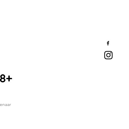
8+
tenaar