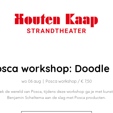
osca workshop: Doodle 
wo 06 aug
  |  
Posca workshop / € 7,50
k de wereld van Posca, tijdens deze workshop ga je met kuns
Benjamin Scheltema aan de slag met Posca producten.