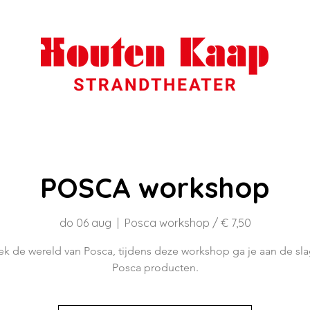
POSCA workshop
do 06 aug
  |  
Posca workshop / € 7,50
k de wereld van Posca, tijdens deze workshop ga je aan de sl
Posca producten.