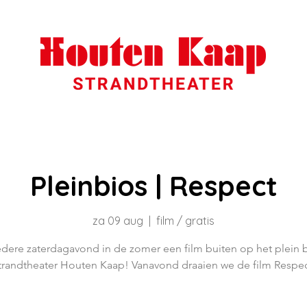
Pleinbios | Respect
za 09 aug
  |  
film / gratis
edere zaterdagavond in de zomer een film buiten op het plein b
trandtheater Houten Kaap! Vanavond draaien we de film Respec