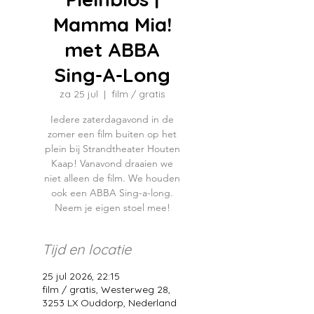
Mamma Mia!
met ABBA
Sing-A-Long
za 25 jul
  |  
film / gratis
Iedere zaterdagavond in de
zomer een film buiten op het
plein bij Strandtheater Houten
Kaap! Vanavond draaien we
niet alleen de film. We houden
ook een ABBA Sing-a-long.
Neem je eigen stoel mee!
Tijd en locatie
25 jul 2026, 22:15
film / gratis, Westerweg 28,
3253 LX Ouddorp, Nederland