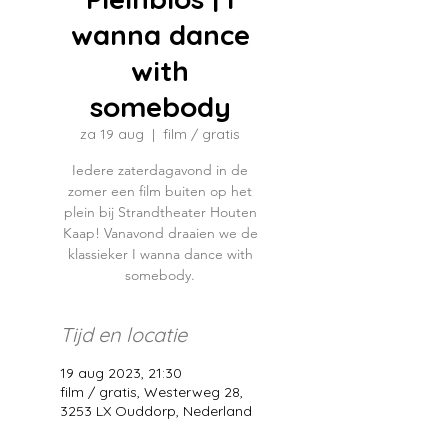
wanna dance
with
somebody
za 19 aug
  |  
film / gratis
Iedere zaterdagavond in de
zomer een film buiten op het
plein bij Strandtheater Houten
Kaap! Vanavond draaien we de
klassieker I wanna dance with
somebody.
Tijd en locatie
19 aug 2023, 21:30
film / gratis, Westerweg 28,
3253 LX Ouddorp, Nederland