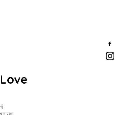
 Love
ij
ven van