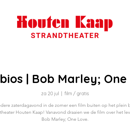
nbios | Bob Marley; One
za 20 jul
  |  
film / gratis
edere zaterdagavond in de zomer een film buiten op het plein b
theater Houten Kaap! Vanavond draaien we de film over het le
Bob Marley; One Love.