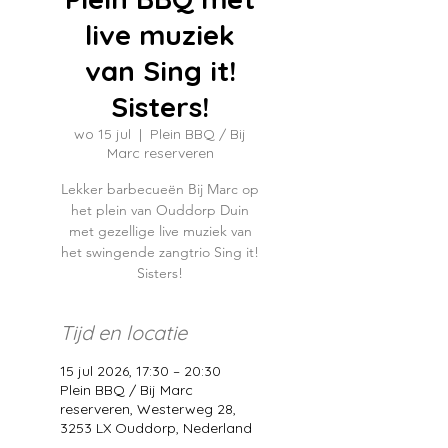
live muziek
van Sing it!
Sisters!
wo 15 jul
  |  
Plein BBQ / Bij
Marc reserveren
Lekker barbecueën Bij Marc op
het plein van Ouddorp Duin
met gezellige live muziek van
het swingende zangtrio Sing it!
Sisters!
Tijd en locatie
15 jul 2026, 17:30 – 20:30
Plein BBQ / Bij Marc
reserveren, Westerweg 28,
3253 LX Ouddorp, Nederland