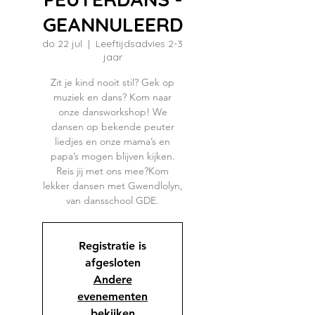
GEANNULEERD
do 22 jul
  |  
Leeftijdsadvies 2-3
jaar
Zit je kind nooit stil? Gek op
muziek en dans? Kom naar
onze dansworkshop! We
dansen op bekende peuter
liedjes en onze mama’s en
papa’s mogen blijven kijken.
Reis jij met ons mee?Kom
lekker dansen met Gwendlolyn,
van dansschool GDE.
Registratie is
afgesloten
Andere
evenementen
bekijken