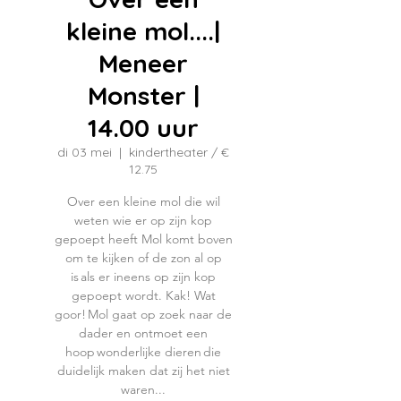
kleine mol....|
Meneer
Monster |
14.00 uur
di 03 mei
  |  
kindertheater / €
12.75
Over een kleine mol die wil
weten wie er op zijn kop
gepoept heeft Mol komt boven
om te kijken of de zon al op
is als er ineens op zijn kop
gepoept wordt. Kak! Wat
goor! Mol gaat op zoek naar de
dader en ontmoet een
hoop wonderlijke dieren die
duidelijk maken dat zij het niet
waren...