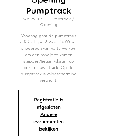
Pumptrack
wo 29 jun
  |  
Pumptrack /
Opening
Vandaag gaat de pumptrack
officieel open! Vanaf 16:00 uur
is iedereen van harte welkom
om een rondje te komen
steppen/fietsen/skaten op
onze nieuwe track. Op de
pumptrack is valbescherming
verplicht!
Registratie is
afgesloten
Andere
evenementen
bekijken