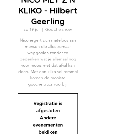
KLIKO - Hilbert
Geerling
zo 19 jul
  |  
Goochelshow
Nico ergert zich mateloos aan
mensen die alles zomaar
weggooien zonder te
bedenken wat je allemaal nog
voor moois met dat afval kan
doen. Met een kliko vol rommel
komen de mooiste
goocheltrucs voorbij.
Registratie is
afgesloten
Andere
evenementen
bekijken