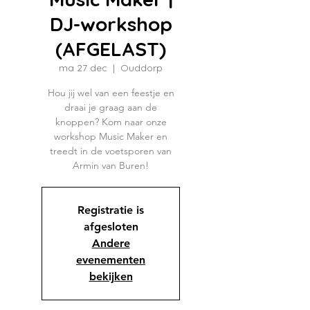
DJ-workshop
(AFGELAST)
ma 27 dec
  |  
Ouddorp
Hou jij wel van een feestje en
draai je graag aan de
knoppen? Kom naar onze
workshop Music Maker en
treedt in de voetsporen van
Armin van Buren!
Registratie is
afgesloten
Andere
evenementen
bekijken