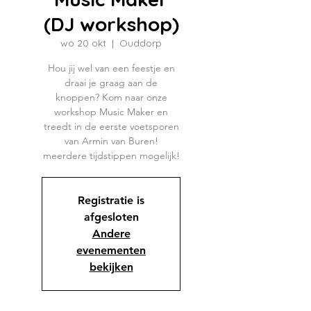
(DJ workshop)
wo 20 okt
  |  
Ouddorp
Hou jij wel van een feestje en
draai je graag aan de
knoppen? Kom naar onze
workshop Music Maker en
treedt in de eerste voetsporen
van Armin van Buren!
meerdere tijdstippen mogelijk!
Registratie is
afgesloten
Andere
evenementen
bekijken