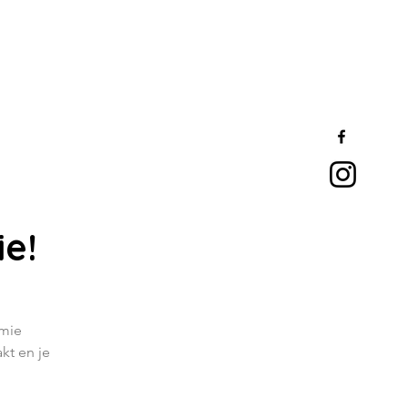
e!
amie
kt en je