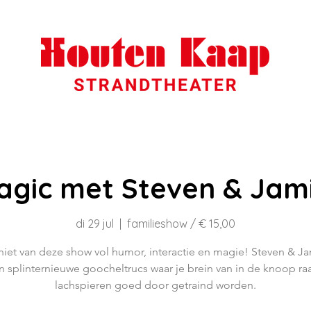
agic met Steven & Jami
di 29 jul
  |  
familieshow / € 15,00
iet van deze show vol humor, interactie en magie! Steven & J
 splinternieuwe goocheltrucs waar je brein van in de knoop raa
lachspieren goed door getraind worden.