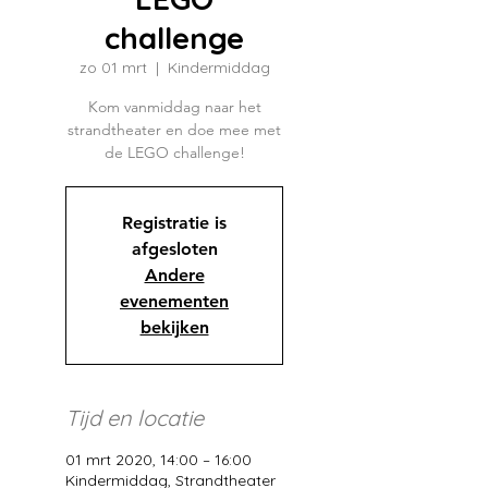
challenge
zo 01 mrt
  |  
Kindermiddag
Kom vanmiddag naar het
strandtheater en doe mee met
de LEGO challenge!
Registratie is
afgesloten
Andere
evenementen
bekijken
Tijd en locatie
01 mrt 2020, 14:00 – 16:00
Kindermiddag, Strandtheater