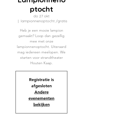
ptocht
do 27 okt
  |  
lampionnenoptocht /gratis
Heb je een mooie lampion
gemaakt? Loop dan gezellig
mee met onze
lampionnenoptocht. Uiteraard
mag iedereen meelopen. We
starten voor strandtheater
Houten Kaap.
Registratie is
afgesloten
Andere
evenementen
bekijken