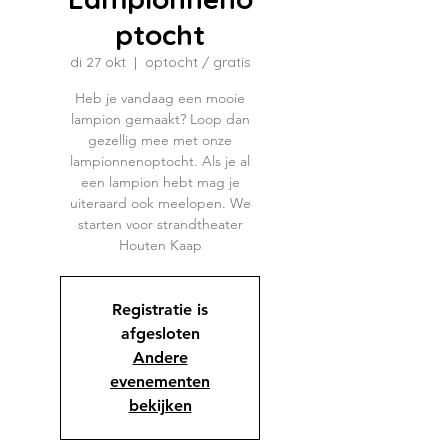
ptocht
di 27 okt
  |  
optocht / gratis
Heb je vandaag een mooie
lampion gemaakt? Loop dan
gezellig mee met onze
lampionnenoptocht. Als je al
een lampion hebt mag je
uiteraard ook meelopen. We
starten voor strandtheater
Houten Kaap
Registratie is
afgesloten
Andere
evenementen
bekijken