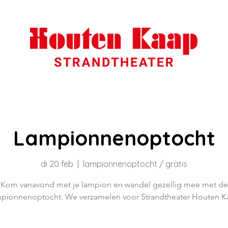
Lampionnenoptocht
di 20 feb
  |  
lampionnenoptocht / gratis
Kom vanavond met je lampion en wandel gezellig mee met de
mpionnenoptocht. We verzamelen voor Strandtheater Houten K