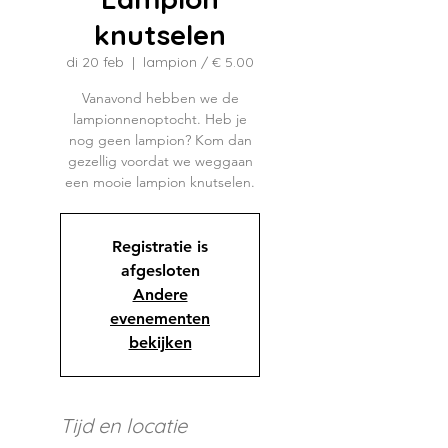
knutselen
di 20 feb
  |  
lampion / € 5.00
Vanavond hebben we de
lampionnenoptocht. Heb je
nog geen lampion? Kom dan
gezellig voordat we weggaan
Registratie is
afgesloten
Andere
evenementen
bekijken
Tijd en locatie