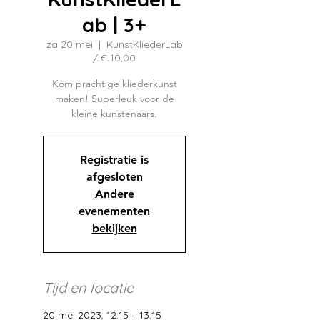
ab | 3+
za 20 mei
  |  
KunstKliederLab
/ € 10,00
Kom prachtige kliederkunst
maken! Superleuk voor de
kleine kunstenaars.
Registratie is
afgesloten
Andere
evenementen
bekijken
Tijd en locatie
20 mei 2023, 12:15 – 13:15