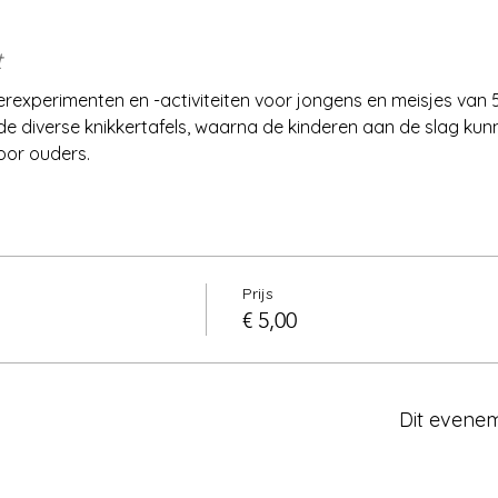
t
rexperimenten en -activiteiten voor jongens en meisjes van 5 
j de diverse knikkertafels, waarna de kinderen aan de slag ku
or ouders.
Prijs
€ 5,00
Dit evenem