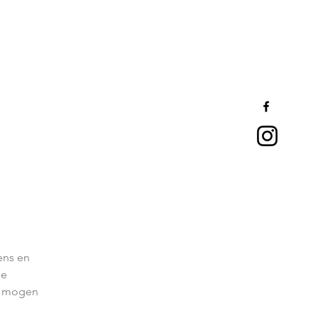
ens en
se
en mogen