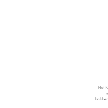
Het K
m
knikker