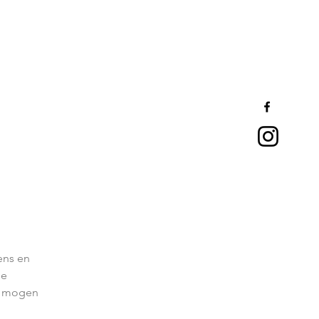
ens en
se
en mogen