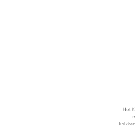
Het K
m
knikker