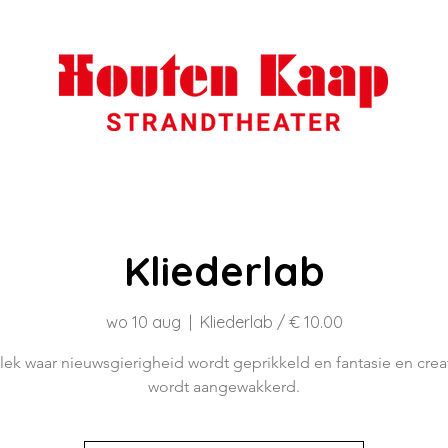
Kliederlab
wo 10 aug
  |  
Kliederlab / € 10.00
lek waar nieuwsgierigheid wordt geprikkeld en fantasie en creati
wordt aangewakkerd.